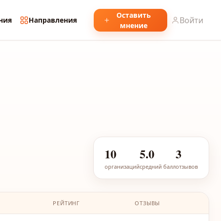
Оставить
Войти
ния
Направления
мнение
10
5.0
3
организаций
средний балл
отзывов
РЕЙТИНГ
ОТЗЫВЫ