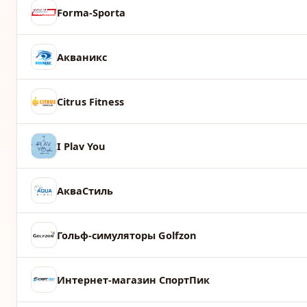
Forma-Sporta
Акваникс
Citrus Fitness
I Plav You
АкваСтиль
Гольф-симуляторы Golfzon
Интернет-магазин СпортПик