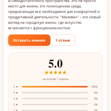
и самодостаточного пространства. Это не просто
место для жизни, это полноценная среда,
предлагающая все необходимое для комфортной и
продуктивной деятельности. "Малевич" – это новый
взгляд на городскую жизнь, где искусство
встречается с функциональностью.
Оставить мнение
1 отзыв
5.0
на основе
1
оценка
5
★
100
%
4
★
0
%
3
★
0
%
2
★
0
%
1
★
0
%