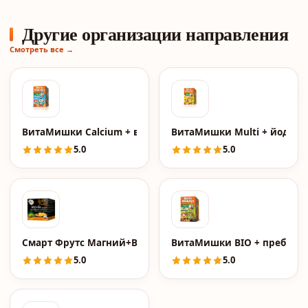
Другие организации направления
Смотреть все →
ВитаМишки Calcium + витамин D, пастилки жевательные
ВитаМишки Multi + йод + 
5.0
5.0
Смарт Фрутс Магний+Витамин В6 Smart, пастилки жеват
ВитаМишки BIO + пребиоти
5.0
5.0