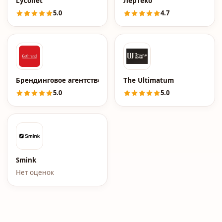
Lyconet
Лертеко
5.0
4.7
Брендинговое агентство Getbrand
The Ultimatum
5.0
5.0
Smink
Нет оценок