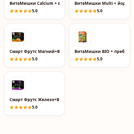
ВитаМишки Calcium + витамин D, пастилки жевательные
ВитаМишки Multi + йод + 
5.0
5.0
Смарт Фрутс Магний+Витамин В6 Smart, пастилки жеват
ВитаМишки BIO + пребиоти
5.0
5.0
Смарт Фрутс Железо+Витамин С Smart, пастилки жевате
5.0