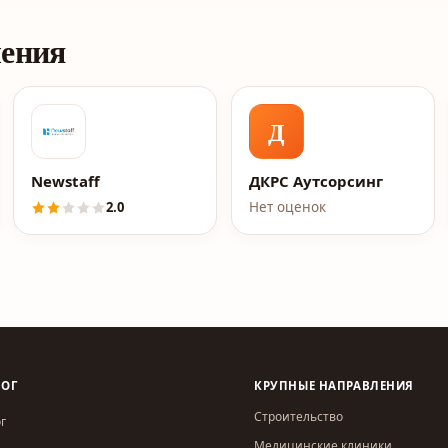
ления
Д
Newstaff
ДКРС Аутсорсинг
2.0
Нет оценок
ЛОГ
КРУПНЫЕ НАПРАВЛЕНИЯ
Строительство
г
Медицинские клиники