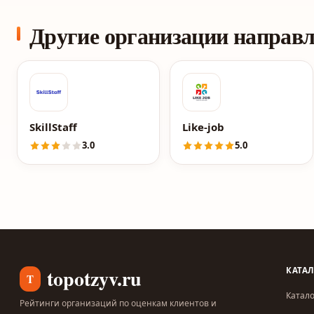
Другие организации направ
SkillStaff
Like-job
3.0
5.0
topotzyv.ru
КАТА
T
Катало
Рейтинги организаций по оценкам клиентов и