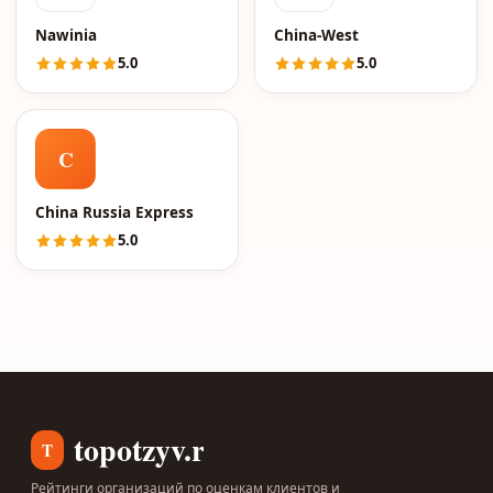
Nawinia
China-West
5.0
5.0
C
China Russia Express
5.0
topotzyv.ru
T
Рейтинги организаций по оценкам клиентов и