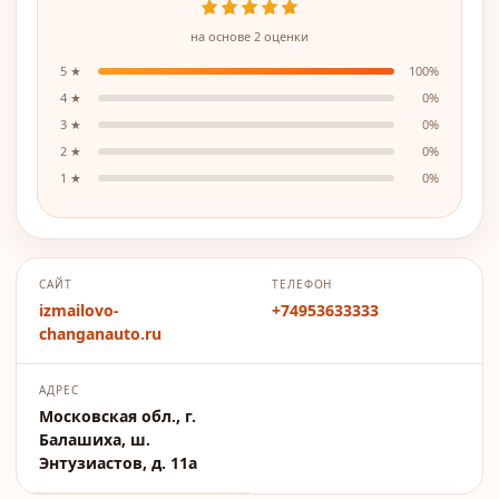
на основе
2
оценки
5
★
100
%
4
★
0
%
3
★
0
%
2
★
0
%
1
★
0
%
САЙТ
ТЕЛЕФОН
izmailovo-
+74953633333
changanauto.ru
АДРЕС
Московская обл., г.
Балашиха, ш.
Энтузиастов, д. 11а