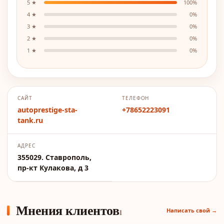
5
★
100
%
4
★
0
%
3
★
0
%
2
★
0
%
1
★
0
%
САЙТ
ТЕЛЕФОН
autoprestige-sta-
+78652223091
tank.ru
АДРЕС
355029. Ставрополь,
пр-кт Кулакова, д 3
Мнения клиентов
Написать свой →
1