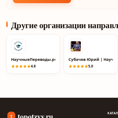
Другие организации направ
НаучныеПереводы.рф
Субачев Юрий | Науч
4.8
5.0
topotzyv.ru
КАТА
T