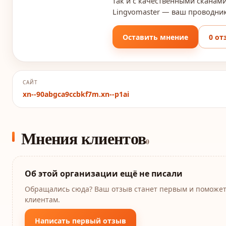
так и с качественными сканами
Lingvomaster — ваш проводник
Оставить мнение
0 от
САЙТ
xn--90abgca9ccbkf7m.xn--p1ai
Мнения клиентов
0
Об этой организации ещё не писали
Обращались сюда? Ваш отзыв станет первым и поможе
клиентам.
Написать первый отзыв