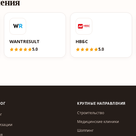
ления
WANTRESULT
НВБС
5.0
5.0
ЛОГ
КРУПНЫЕ НАПРАВЛЕНИЯ
Строительство
г
Медицинские клиники
изации
Шоппинг
ия