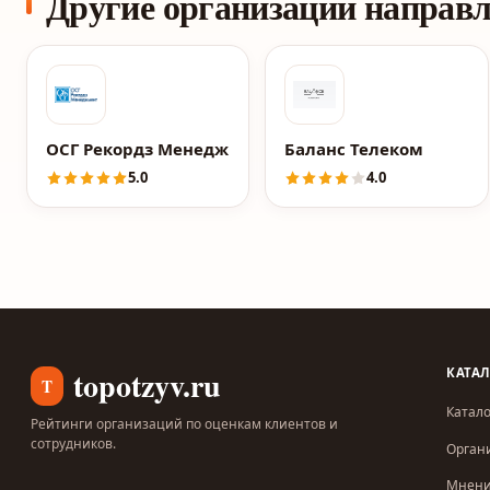
Другие организации направ
ОСГ Рекордз Менеджмент
Баланс Телеком
5.0
4.0
topotzyv.ru
КАТА
T
Катало
Рейтинги организаций по оценкам клиентов и
сотрудников.
Орган
Мнен