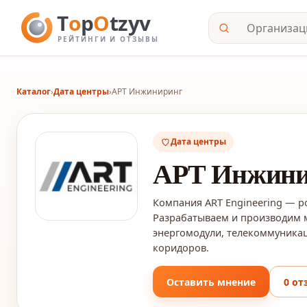
Каталог
›
Дата центры
›
АРТ Инжиниринг
Дата центры
АРТ Инжини
Компания ART Engineering — р
Разрабатываем и производим 
энергомодули, телекоммуника
коридоров.
Оставить мнение
0 от