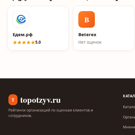
B
Едем.рф
Beterex
5.0
Нет оценок
topotzyv.ru
КАТА
T
Катало
Рейтинги организаций по оценкам клиентов и
сотрудников.
Орган
Мнен