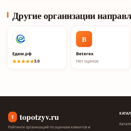
Другие организации направ
B
Едем.рф
Beterex
5.0
Нет оценок
topotzyv.ru
КАТА
T
Катало
Рейтинги организаций по оценкам клиентов и