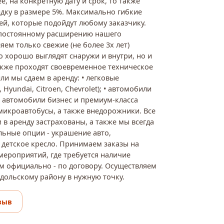
, на конкретную дату и срок, то также
дку в размере 5%. Максимально гибкие
ей, которые подойдут любому заказчику.
 постоянному расширению нашего
яем только свежие (не более 3х лет)
о хорошо выглядят снаружи и внутри, но и
также проходят своевременное техническое
и мы сдаем в аренду: • легковые
Hyundai, Citroen, Chevrolet); • автомобили
; • автомобили бизнес и премиум-класса
 • микроавтобусы, а также внедорожники. Все
в аренду застрахованы, а также мы всегда
ьные опции - украшение авто,
 детское кресло. Принимаем заказы на
ероприятий, где требуется наличие
ем официально - по договору. Осуществляем
одольскому району в нужную точку.
зыв