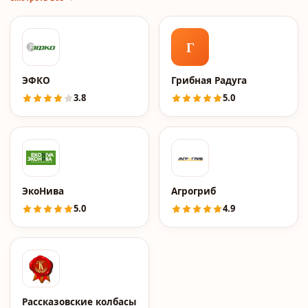
Г
ЭФКО
Грибная Радуга
3.8
5.0
ЭкоНива
Агрогриб
5.0
4.9
Рассказовские колбасы