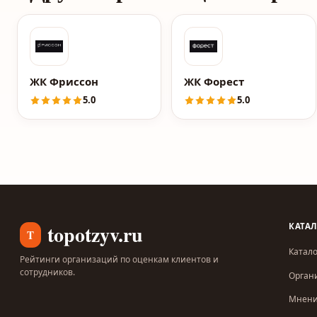
ЖК Фриссон
ЖК Форест
5.0
5.0
topotzyv.ru
КАТА
T
Катало
Рейтинги организаций по оценкам клиентов и
сотрудников.
Орган
Мнен