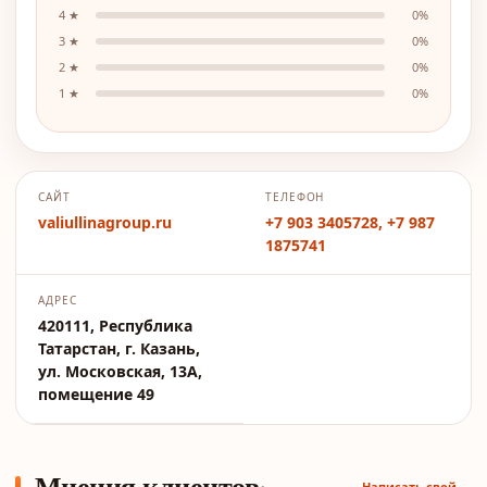
4
★
0
%
3
★
0
%
2
★
0
%
1
★
0
%
САЙТ
ТЕЛЕФОН
valiullinagroup.ru
+7 903 3405728, +7 987
1875741
АДРЕС
420111, Республика
Татарстан, г. Казань,
ул. Московская, 13А,
помещение 49
Мнения клиентов
Написать свой →