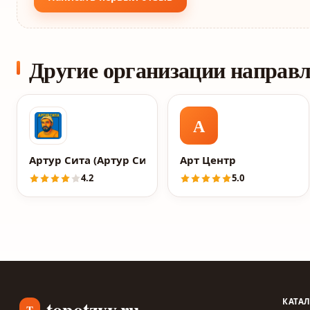
Другие организации направ
А
Артур Сита (Артур Сила), просветленный
Арт Центр
4.2
5.0
topotzyv.ru
КАТА
T