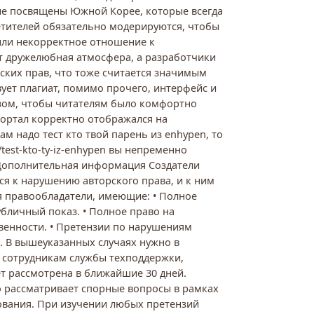
ые посвящены Южной Корее, которые всегда
тителей обязательно модерируются, чтобы
или некорректное отношение к
т дружелюбная атмосфера, а разработчики
ских прав, что тоже считается значимым
вует плагиат, помимо прочего, интерфейс и
зом, чтобы читателям было комфортно
портал корректно отображался на
ам надо тест кто твой парень из enhypen, то
z/test-kto-ty-iz-enhypen вы непременно
 Дополнительная информация Создатели
ся к нарушению авторского права, и к ним
 правообладатели, имеющие: • Полное
убличный показ. • Полное право на
венности. • Претензии по нарушениям
. В вышеуказанных случаях нужно в
 сотрудникам службы техподдержки,
ет рассмотрена в ближайшие 30 дней.
 рассматривает спорные вопросы в рамках
ования. При изучении любых претензий