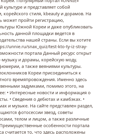
Кореи. Популярный портал «UNNIE»
 культуре и представляет собой
 корейского стиля, kbeauty и дорамов. На
ь может пройти регистрацию,
ультуры Южной Кореи и даже опубликовать
ьность данной площадки ведется в
одательства нашей страны. Если вы хотите
s://unnie.ru/snax_quiz/test-kto-ty-iz-stray-
 Возможности портала Данный ресурс открыт
п-музыку и дорамы, корейскую моду,
юмерии, а также веяниями культуры.
поклонников Кореи присоединиться к
ятного времяпровождения. Именно здесь
венными задумками, помимо этого, на
ее: • Интересные новости и информация о
ты. • Сведения о дебютах и камбэках. •
ах и музыке. На сайте представлен раздел,
ящаются фотосессии звезд, советы
осами, телом и лицом, а также различные
. Преимущественные особенности портала
а считается то, что здесь расположены