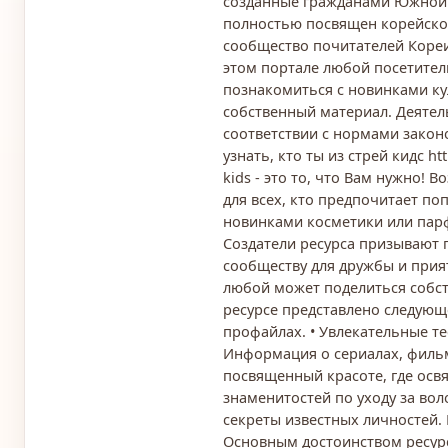
созданные гражданами Южной 
полностью посвящен корейской
сообщество почитателей Кореи,
этом портале любой посетител
познакомиться с новинками к
собственный материал. Деятел
соответствии с нормами закон
узнать, кто ты из стрей кидс http
kids - это то, что Вам нужно!
для всех, кто предпочитает по
новинками косметики или парф
Создатели ресурса призывают 
сообществу для дружбы и при
любой может поделиться собст
ресурсе представлено следующ
профайлах. • Увлекательные тес
Информация о сериалах, фильм
посвященный красоте, где осв
знаменитостей по уходу за вол
секреты известных личностей
Основным достоинством ресурс