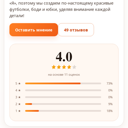
«Я», поэтому мы создаем по-настоящему красивые
футболки, боди и юбки, уделяя внимание каждой
детали!
Оставить мнение
49 отзывов
4.0
на основе
11
оценок
5
★
73
%
4
★
0
%
3
★
0
%
2
★
9
%
1
★
18
%