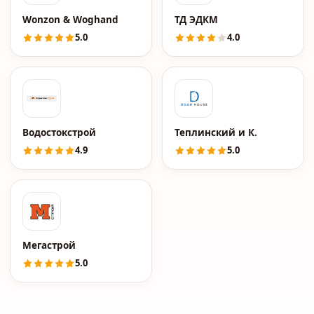
Wonzon & Woghand
ТД ЭДКМ
5.0
4.0
Водостокстрой
Теплинский и К.
4.9
5.0
Мегастрой
5.0