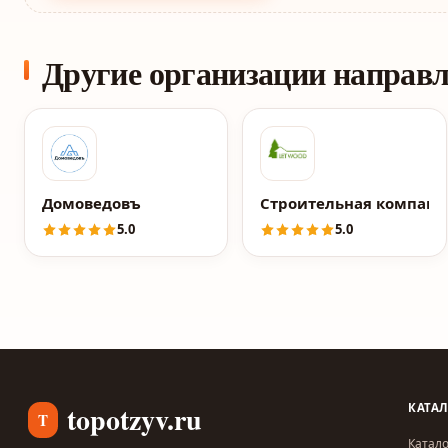
Другие организации направ
Домоведовъ
Строительная компани
5.0
5.0
topotzyv.ru
КАТА
T
Катало