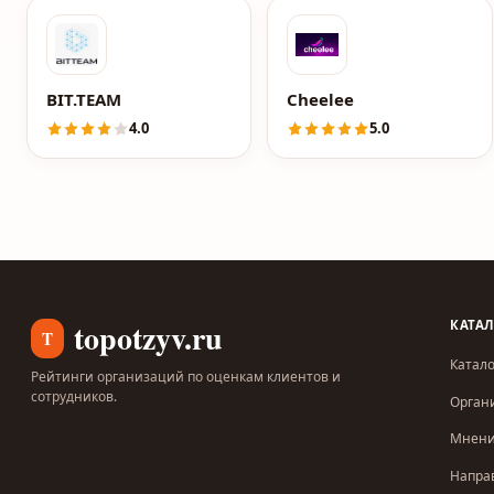
BIT.TEAM
Cheelee
4.0
5.0
topotzyv.ru
КАТА
T
Катало
Рейтинги организаций по оценкам клиентов и
сотрудников.
Орган
Мнен
Напра