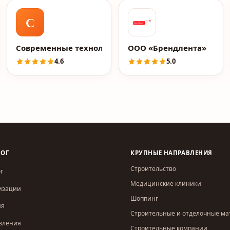
С
Современные технологии
ООО «Брендлента»
4.6
5.0
ЛОГ
КРУПНЫЕ НАПРАВЛЕНИЯ
Строительство
г
Медицинские клиники
изации
Шоппинг
ия
Строительные и отделочные м
вления
Строительные компании