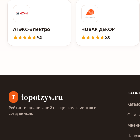
АТЭКС-Электро
НОВАК ДЕКОР
4.9
5.0
topotzyv.ru
КАТА
T
Катало
Рейтинги организаций по оценкам клиентов и
сотрудников.
Орган
Мнен
Напра