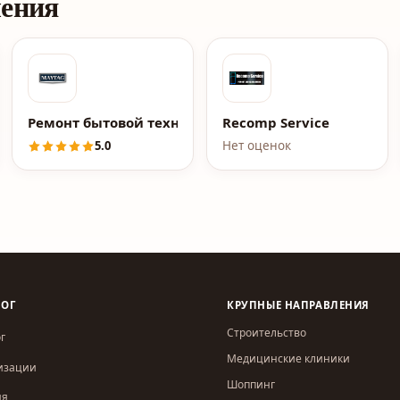
ления
Ремонт бытовой техники Майтаг
Recomp Service
5.0
Нет оценок
ЛОГ
КРУПНЫЕ НАПРАВЛЕНИЯ
Строительство
г
Медицинские клиники
изации
Шоппинг
ия