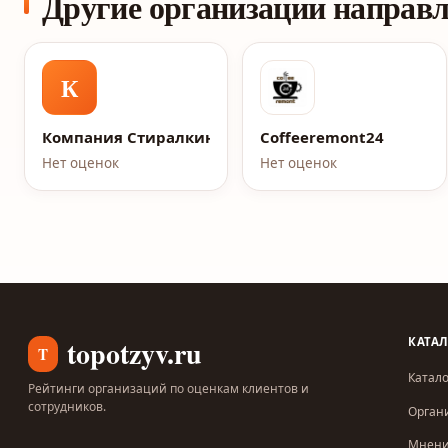
Другие организации направ
К
Компания Стиралкин
Coffeeremont24
Нет оценок
Нет оценок
topotzyv.ru
КАТА
T
Катало
Рейтинги организаций по оценкам клиентов и
сотрудников.
Орган
Мнен