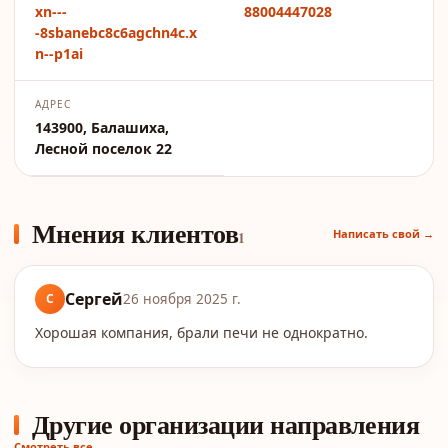
xn---
88004447028
-8sbanebc8c6agchn4c.x
n--p1ai
АДРЕС
143900, Балашиха,
Лесной поселок 22
Мнения клиентов
Написать свой →
1
Сергей
С
26 ноября 2025 г.
Хорошая компания, брали печи не однократно.
Другие организации направления
Смотреть все →