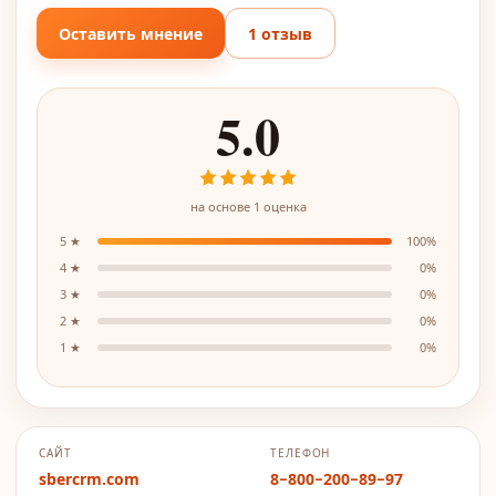
Оставить мнение
1 отзыв
5.0
на основе
1
оценка
5
★
100
%
4
★
0
%
3
★
0
%
2
★
0
%
1
★
0
%
САЙТ
ТЕЛЕФОН
sbercrm.com
8−800−200−89−97