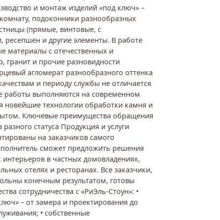
зводство и монтаж изделий «под ключ» –
 комнату, подоконники разнообразных
стницы (прямые, винтовые, с
, ресепшен и другие элементы. В работе
е материалы с отечественных и
, гранит и прочие разновидности
арцевый агломерат разнообразного оттенка
качествам и периоду службы не отличается
се работы выполняются на современном
ся новейшие технологии обработки камня и
пытом. Ключевые преимущества обращения
в разного статуса Продукция и услуги
тированы на заказчиков самого
 исполнитель сможет предложить решения
 интерьеров в частных домовладениях,
ьных отелях и ресторанах. Все заказчики,
вольны конечным результатом, готовы
тва сотрудничества с «РиЭль-Стоун»: •
ключ» – от замера и проектирования до
луживания; • собственные