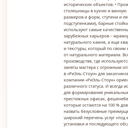
исторических объектов. • Прои
столешницы в кухню и ванную
размеров и форм, ступени и ле
подступенками), барные стойки
используют самые качественны
зарубежных карьеров – мрамор
натурального камня, а еще кв
и текстуры, который по своим 
от натурального материала. В
производстве, где используют
заняты мастера с огромным о
в «РиЭль-Стоун» для заказчико
компании «РиЭль-Стоун» ориен
различного статуса. И всегда
для формирования уникальных
престижных офисах, фешенебел
которые остаются на 100 % до
назвать безусловные преимущес
широкий перечень услуг «под 
установки и последующего обс