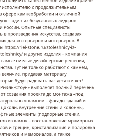
обы получить качественное изделие крайне
у исполнителю с продолжительным
в сфере камнеобработки и отличной
ун» – один из безусловных лидеров
 России. Опытные специалисты
в произведения искусства, создавая
ия для экстерьеров и интерьеров. В
ttps://riel-stone.ru/stoleshnicy-iz-
toleshnicy/ и другие изделия – компания
ь самые смелые дизайнерские решения,
ства. Тут не только работают с камнем,
 величие, придавая материалу
орые будут радовать вас десятки лет!
«РиЭль-Стоун» выполняет полный перечень
 от создания проекта до монтажа «под
 натуральным камнем – фасады зданий и
 цоколи, внутренние стены и колонны,
фтные элементы (подпорные стенки,
нтов из камня – восстановление мраморных
олов и трещин, кристаллизация и полировка
мятников и мемориалов, а также