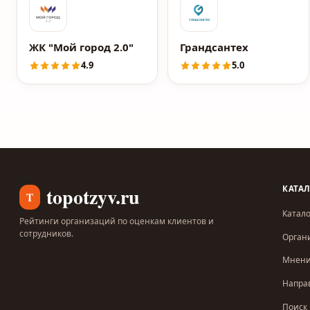
ЖК "Мой город 2.0"
Грандсантех
4.9
5.0
topotzyv.ru
КАТА
T
Катало
Рейтинги организаций по оценкам клиентов и
сотрудников.
Орган
Мнен
Напра
Поиск