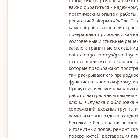
городских квартирах. Хотя чт
важно обратиться к надежном
практическим опытом работы 
репутацией. Фирма «РиЭль-Сто
камнеобрабатывающей отрасли
превращают природный камень 
долговечные и стильные решен
каталоге гранитные столешницы h
naturalnogo-kamnya/granitnye-s
готова воплотить в реальност
которые преображают простран
там раскрывают его природное
функциональность и форму, кот
Продукция и услуги компании 
работ с натуральным камнем –
ключ»: • Отделка и облицовка
сооружений, входные группы и
камины и зоны отдыха, ландша
беседки). • Реставрация элеме
и гранитных полов, ремонт ск
поверхностей, реставрация па