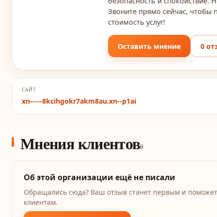
безопасность и спокойствие. Н
Звоните прямо сейчас, чтобы 
стоимость услуг!
Оставить мнение
0 от
САЙТ
xn-----8kcihgokr7akm8au.xn--p1ai
Мнения клиентов
0
Об этой организации ещё не писали
Обращались сюда? Ваш отзыв станет первым и поможе
клиентам.