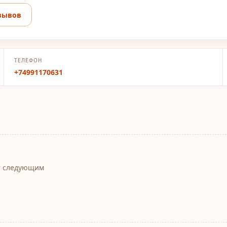
зывов
ТЕЛЕФОН
+74991170631
т следующим