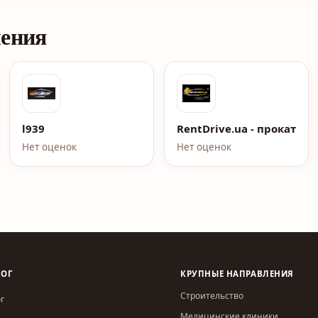
ления
ная компания
l939
RentDrive.ua - прокат а
Нет оценок
Нет оценок
ЛОГ
КРУПНЫЕ НАПРАВЛЕНИЯ
Строительство
г
Медицинские клиники