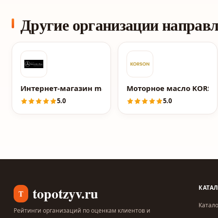
Другие организации направ
Интернет-магазин magazinmercedes.ru
Моторное масло KORS
5.0
5.0
topotzyv.ru
КАТА
T
Катало
Рейтинги организаций по оценкам клиентов и