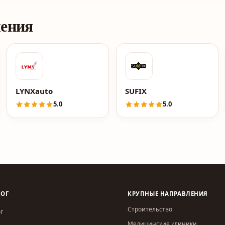
ления
ON
LYNXauto
SUFIX
5.0
5.0
ЛОГ
КРУПНЫЕ НАПРАВЛЕНИЯ
Строительство
г
Медицинские клиники