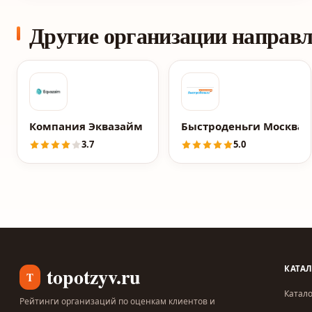
Другие организации направ
Компания Эквазайм
Быстроденьги Москва
3.7
5.0
topotzyv.ru
КАТА
T
Катало
Рейтинги организаций по оценкам клиентов и