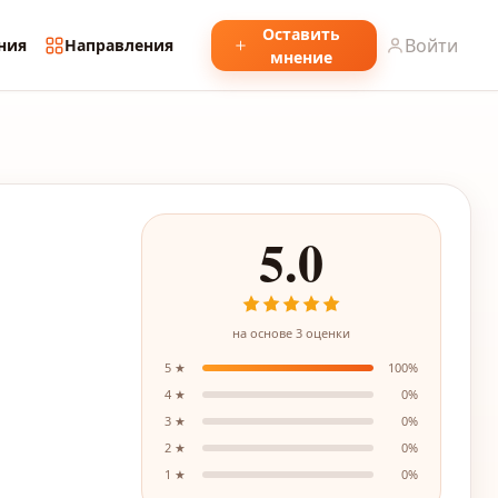
Оставить
Войти
ния
Направления
мнение
5.0
на основе
3
оценки
5
★
100
%
4
★
0
%
3
★
0
%
2
★
0
%
1
★
0
%