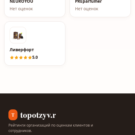
NEUROYOU
PREparfumer
Нет оценок
Нет оценок
Ливерфорт
5.0
topotzyv.ru
T
Рейтинги организаций по оценкам клиентов и
сотрудников.