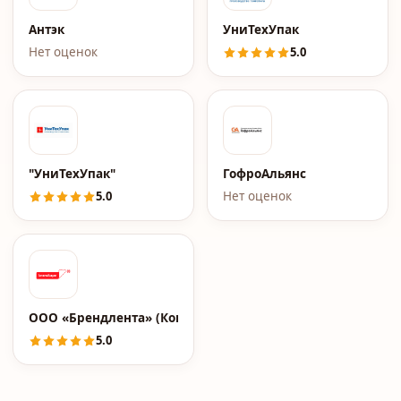
Антэк
УниТехУпак
Нет оценок
5.0
"УниТехУпак"
ГофроАльянс
5.0
Нет оценок
ООО «Брендлента» (Кокшетау)
5.0