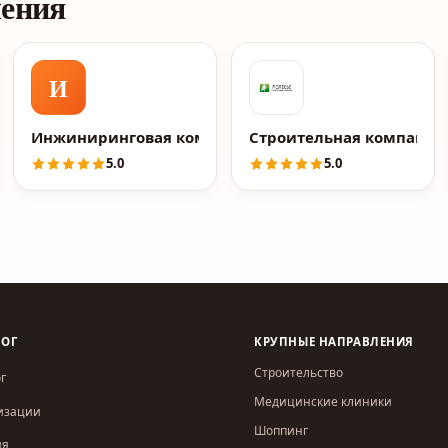
ления
И
я Let Wood
Инжиниринговая компания 2к
Строительная компания
5.0
5.0
ЛОГ
КРУПНЫЕ НАПРАВЛЕНИЯ
Строительство
г
Медицинские клиники
изации
Шоппинг
ия