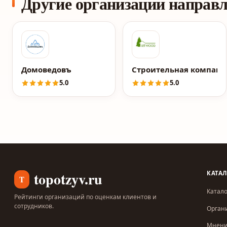
Другие организации направ
Домоведовъ
Строительная компани
5.0
5.0
topotzyv.ru
КАТА
T
Катало
Рейтинги организаций по оценкам клиентов и
сотрудников.
Орган
Мнен