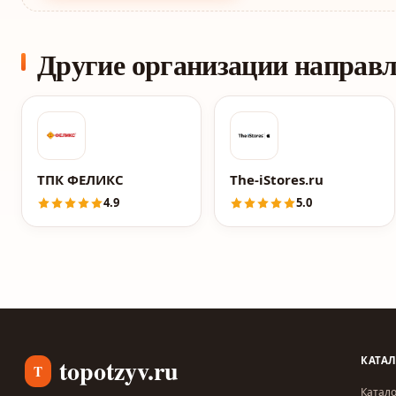
Другие организации направ
ТПК ФЕЛИКС
The-iStores.ru
4.9
5.0
topotzyv.ru
КАТА
T
Катало