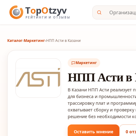
Каталог
›
Маркетинг
›
НПП Асти в Казани
Маркетинг
НПП Асти в 
В Казани НПП Асти реализует 
для бизнеса и промышленности
трассировку плат и программи
охватывает сборку и проверку 
решение без необходимости к
Оставить мнение
0 от