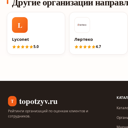
Другие организации направ
L
Lyconet
Лертеко
5.0
4.7
topotzyv.ru
КАТА
T
Катало
Рейтинги организаций по оценкам клиентов и
сотрудников.
Орган
Мнен