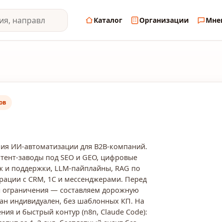
Каталог
Организации
Мне
ов
ия ИИ-автоматизации для B2B-компаний.
тент-заводы под SEO и GEO, цифровые
аж и поддержки, LLM-пайплайны, RAG по
ации с CRM, 1С и мессенджерами. Перед
 и ограничения — составляем дорожную
лан индивидуален, без шаблонных КП. На
ия и быстрый контур (n8n, Claude Code):