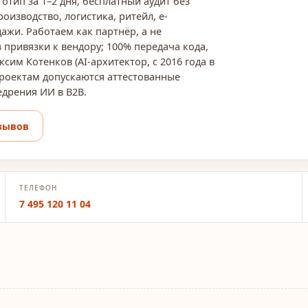
отип за 1–2 дня, бесплатный аудит без
оизводство, логистика, ритейл, e-
дажи. Работаем как партнёр, а не
з привязки к вендору; 100% передача кода,
сим Котенков (AI-архитектор, с 2016 года в
К проектам допускаются аттестованные
едрения ИИ в B2B.
зывов
ТЕЛЕФОН
7 495 120 11 04