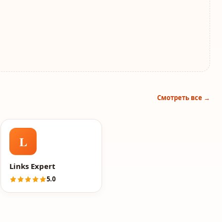
Смотреть все →
L
лагман маркина антона
Links Expert
5.0