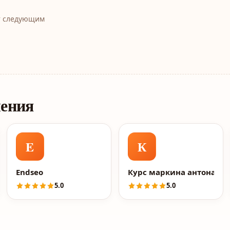
т следующим
ления
E
К
Endseo
Курс маркина антона, ф
5.0
5.0