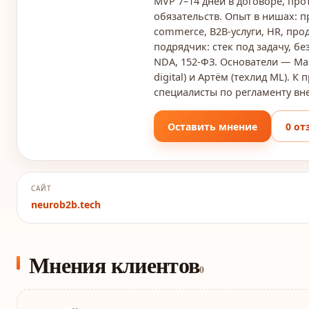
MVP 7–14 дней в договоре, прот
обязательств. Опыт в нишах: пр
commerce, B2B-услуги, HR, про
подрядчик: стек под задачу, бе
NDA, 152-ФЗ. Основатели — Мак
digital) и Артём (техлид ML). 
специалисты по регламенту вн
Оставить мнение
0 от
САЙТ
neurob2b.tech
Мнения клиентов
0