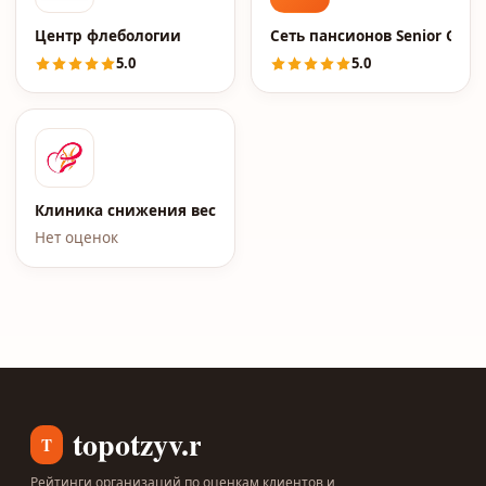
Центр флебологии
Сеть пансионов Senior Grou
5.0
5.0
Клиника снижения веса Елены Малышевой
Нет оценок
topotzyv.ru
T
Рейтинги организаций по оценкам клиентов и