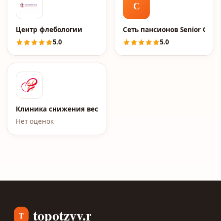
С
Центр флебологии
Сеть пансионов Senior Grou
5.0
5.0
Клиника снижения веса Елены Малышевой
Нет оценок
topotzyv.ru
T