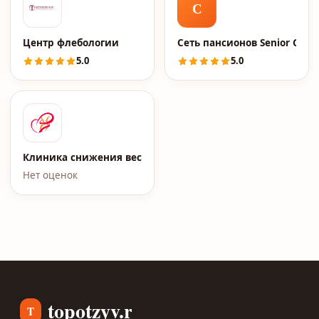
С
Центр флебологии
Сеть пансионов Senior Grou
5.0
5.0
Клиника снижения веса Елены Малышевой
Нет оценок
topotzyv.ru
T