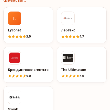
Смотреть все →
L
Lyconet
Лертеко
5.0
4.7
Брендинговое агентство Getbrand
The Ultimatum
5.0
5.0
Smink