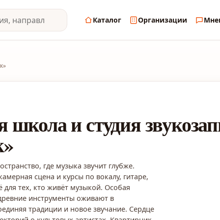
Каталог
Организации
Мне
к»
 школа и студия звукозап
к»
странство, где музыка звучит глубже.
камерная сцена и курсы по вокалу, гитаре,
 для тех, кто живёт музыкой. Особая
 древние инструменты оживают в
единяя традиции и новое звучание. Сердце
екторий о культовых артистах. Квартирник