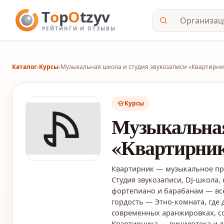
Каталог
›
Курсы
›
Музыкальная школа и студия звукозаписи «Квартирни
Курсы
Музыкальная
«Квартирни
Квартирник — музыкальное про
Студия звукозаписи, DJ-школа, 
фортепиано и барабанам — всё
гордость — Этно-комната, где
современных аранжировках, со
Квартирника — винилотека и л