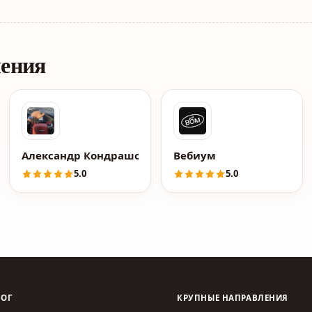
ления
блог по трейдингу и криптовалюте Полунина Олега.
 университет Александра Никитина по запуску онлайн-м
Александр Кондрашов
Вебиум
5.0
5.0
ЛОГ
КРУПНЫЕ НАПРАВЛЕНИЯ