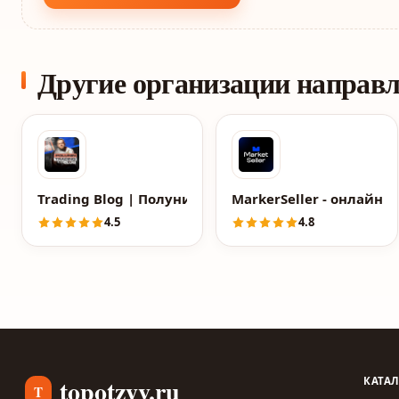
Другие организации направ
Trading Blog | Полунин Олег – телеграмм канал, 
MarkerSeller - онлайн
4.5
4.8
topotzyv.ru
КАТА
T