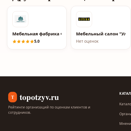
Мебельная фабрика Форест Грант (Forest Grant)
Мебельный салон "Уль
5.0
Нет оценок
topotzyv.ru
КАТА
T
Катало
Рейтинги организаций по оценкам клиентов и
сотрудников.
Орган
Мнен