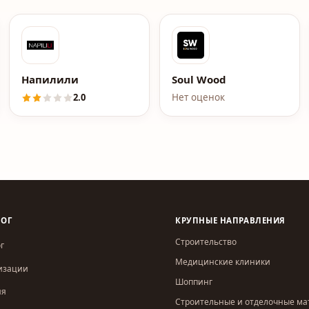
яновские кухни"
Напилили
Soul Wood
2.0
Нет оценок
ЛОГ
КРУПНЫЕ НАПРАВЛЕНИЯ
Строительство
г
Медицинские клиники
изации
Шоппинг
ия
Строительные и отделочные м