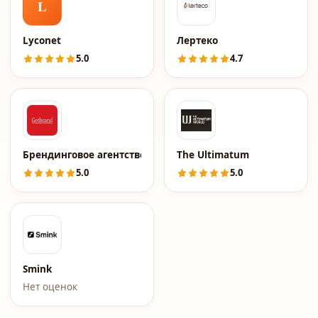
L
Lyconet
Лертеко
5.0
4.7
Брендинговое агентство Getbrand
The Ultimatum
5.0
5.0
Smink
Нет оценок