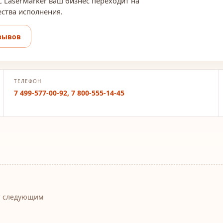
С LaserMarker ваш бизнес переходит на
ества исполнения.
зывов
ТЕЛЕФОН
7 499-577-00-92, 7 800-555-14-45
т следующим