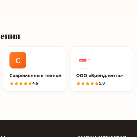
ления
С
Современные технологии
ООО «Брендлента»
4.6
5.0