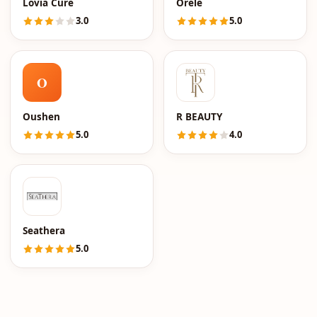
Lovia Cure
Orele
3.0
5.0
O
Oushen
R BEAUTY
5.0
4.0
Seathera
5.0