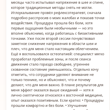
месяцы часто испытывал напряжение в шее и спине,
которое традиционные методы снять не могли.
Иглоукалывание провёл рефлексотерапевт, сначала
подробно расспросив о моих жалобах и показав точки
воздействия. Процедура прошла без боли, хотя
первые ощущения были необычными — но это
вполне объяснимо, когда работаешь с биоактивными
точками. Уже после второй сессии почувствовал
заметное снижение напряжения в области шеи и
плеч, что для меня стало настоящим облегчением.
Ещё я воспользовался остеопатией: специалист мягко
проработал проблемные зоны, и после сеанса
движение стало гораздо свободнее, утреннее
скованное состояние уменьшилось. Отдельно хочу
отметить, что сотрудники уделяют внимание не
только технике, но и объясняют, что и почему
делают, что для меня важно. В плане результатов для
меня эффект оказался выше ожиданий — хотя я
лично скептически относился к восточной медицине,
опыт оказался позитивным. Если кратко: • Процедуры
прошли комфортно и без боли. • Улучшение