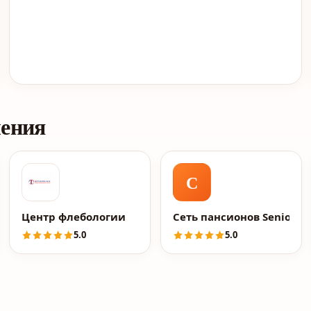
ления
С
РОВСКИЙ"
ра Минкина
Центр флебологии
Сеть пансионов Senior G
5.0
5.0