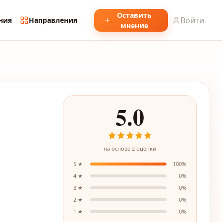
Оставить
Войти
ния
Направления
мнение
5.0
на основе
2
оценки
5
★
100
%
4
★
0
%
3
★
0
%
2
★
0
%
1
★
0
%