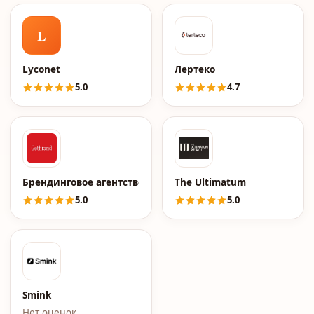
L
Lyconet
Лертеко
5.0
4.7
Брендинговое агентство Getbrand
The Ultimatum
5.0
5.0
Smink
Нет оценок