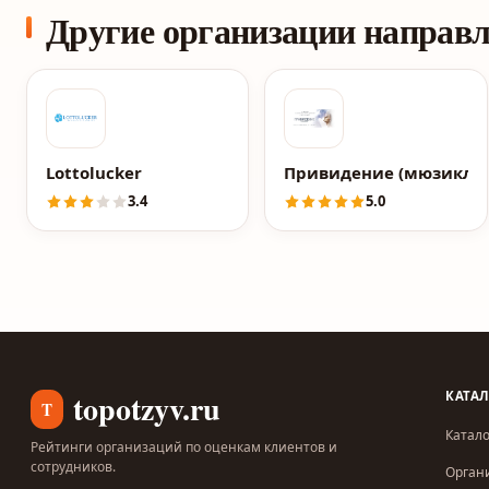
Другие организации направ
Lottolucker
Привидение (мюзикл)
3.4
5.0
topotzyv.ru
КАТА
T
Катало
Рейтинги организаций по оценкам клиентов и
сотрудников.
Орган