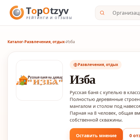
Каталог
›
Развлечения, отдых
›
Изба
Развлечения, отдых
Изба
Русская баня с купелью в клас
Полностью деревянные строени
мангалом и столом под навесом
Парная на 8 человек, общая вм
собственной скважины.
Оставить мнение
0 от