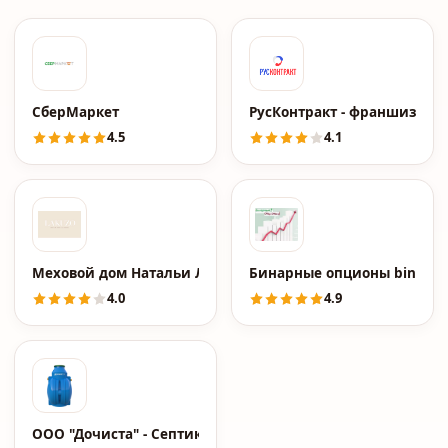
СберМаркет
РусКонтракт - франшиза го
4.5
4.1
Меховой дом Натальи Лакузо
Бинарные опционы binary-o
4.0
4.9
ООО "Дочиста" - Септики и канализации от производите