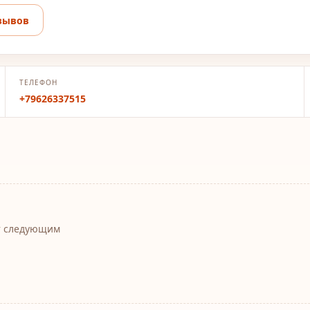
зывов
ТЕЛЕФОН
+79626337515
т следующим