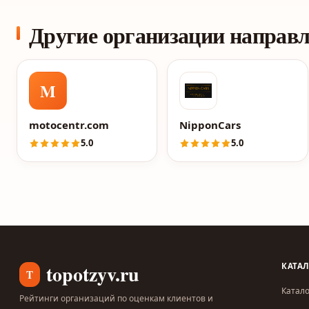
Другие организации направ
M
motocentr.com
NipponCars
5.0
5.0
topotzyv.ru
КАТА
T
Катало
Рейтинги организаций по оценкам клиентов и